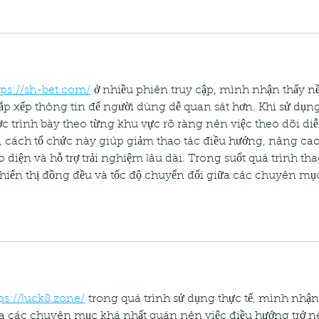
tps://sh-bet.com/
 ở nhiều phiên truy cập, mình nhận thấy n
ắp xếp thông tin để người dùng dễ quan sát hơn. Khi sử dụng
ợc trình bày theo từng khu vực rõ ràng nên việc theo dõi diễ
 cách tổ chức này giúp giảm thao tác điều hướng, nâng cao
diện và hỗ trợ trải nghiệm lâu dài. Trong suốt quá trình thao
hiển thị đồng đều và tốc độ chuyển đổi giữa các chuyên mụ
ps://luck8.zone/
 trong quá trình sử dụng thực tế, mình nhận
ữa các chuyên mục khá nhất quán nên việc điều hướng trở n