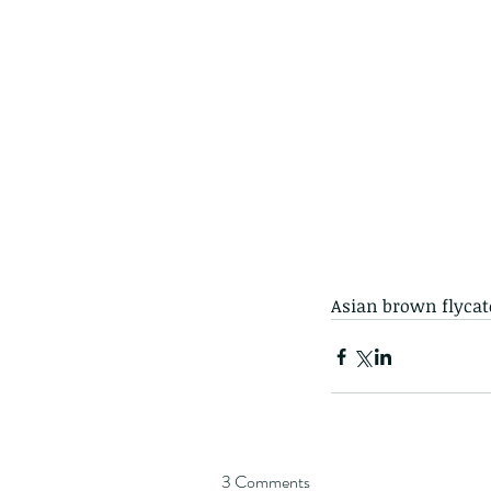
Giraffe Beetle
Greenhouse frog
Hong
Kadoorie
King Cobra
Kite
Koel
Kukri
Lan
Lions
Malayan Porcupine
Malaysia
Ma
Newt
Nymph
Orange tailed sprite
Padd
Porcupine
Rhinoceros beetle
Scops o
Stink bug
Asian brown flycat
3 Comments