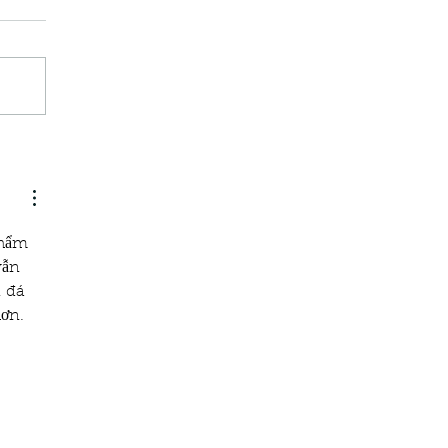
phẩm 
vẫn 
 đá 
ơn. 