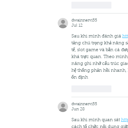
Like
Reply
dwainnervi55
Jul 12
Sau khi mình đánh giá 
ht
tảng chú trọng khả năng s
tế, slot game và bắn cá đư
khá trực quan. Theo mình,
năng ghi nhớ cấu trúc giao 
hệ thống phản hồi nhanh, 
ổn định
Like
Reply
dwainnervi55
Jun 28
Sau khi mình quan sát 
htt
cách tổ chức nội dung gi