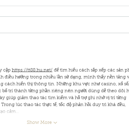
y cập 
https://tt88.hu.net/
 để tìm hiểu cách sắp xếp các sản 
rình điều hướng trong nhiều lần sử dụng, mình thấy nền tảng 
g cách hiển thị thông tin. Những khu vực như casino, xổ số,
c bố trí thành từng phần riêng nên người dùng dễ theo dõi h
y giúp giảm thao tác tìm kiếm và hỗ trợ ghi nhớ vị trí từng 
rong lúc thao tác thực tế, tốc độ phản hồi duy trì khá đều, 
 tạo cảm…
Show More