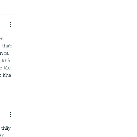
ền 
 thực 
n ra 
 khả 
 tác, 
c khá 
 thấy 
ên 