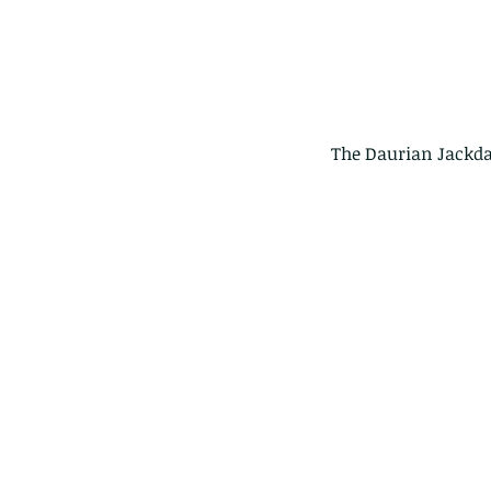
The Daurian Jackd
Our Recent Posts