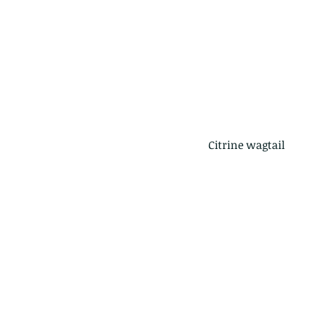
The Common - dancing
Citrine wagtail
Tags
Amphibian
Andersons stream snake
A
Bingo
Biodiveristy
Birdwing
Blue butter
Carpenter Bee
Cascade Frog
Catepillar
Cicada
Cockatoo
Coucal
Crab
Demoisel