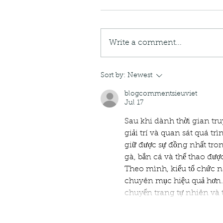
Write a comment...
Sort by:
Newest
blogcommentsieuviet
Jul 17
Sau khi dành thời gian tru
giải trí và quan sát quá t
giữ được sự đồng nhất tron
gà, bắn cá và thể thao đượ
Theo mình, kiểu tổ chức nà
chuyên mục hiệu quả hơn. T
chuyển trang tự nhiên và