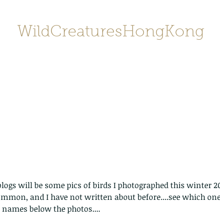
WildCreaturesHongKong
Home
About
Contact
香港野
SHOP/店鋪
Gallery
blogs will be some pics of birds I photographed this winter 
ommon, and I have not written about before....see which one
 names below the photos....