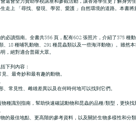
金會還會全力贊助學校講座和參觀活動，讓香港學生更了解身旁
生走上 「尋找、發現、學習、愛護 」自然環境的道路。本書將
讀指南。全書共356 頁，配有602 張照片，介紹了375 種動物
種鳥類、18 種哺乳動物、291 種昆蟲類以及一些海洋動物）。雖
易明，絕對適合普羅大眾。
包括下列內容：
最常見、最奇妙和最有趣的動物。
。
體形、常見性、雌雄差異以及在何時何地可以找到它們。
4頁物種識別指南，幫助快速確認動物和昆蟲的品種/類型，更快找
。
生物的最佳地點、更高階的參考資料，以及關於生物多樣性和分