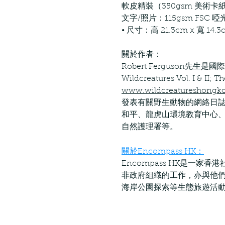
軟皮精裝（350gsm 美術
文字/照片：115gsm FSC 
• 尺寸：高 21.3cm x 寬 14.3
關於作者：
Robert Ferguso
Wildcreatures Vol. I & I
www.wildcreatureshongk
發表有關野生動物的網絡日誌
和平、龍虎山環境教育中心、A
自然護理署等。
關於Encompass HK：
Encompass HK是一家
非政府組織​​的工作，亦與
海岸公園探索等生態旅遊活