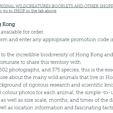
RIGNAL WILDCREATURES BOOKLETS AND OTHER SHOPP
or go to SHOP in the tab above
g Kong
vailable for order.
form and enter any appropriate promotion code i
 to the incredible biodiversity of Hong Kong a
ortunate to share this territory with.
hotographs, and 375 species, this is the esse
e about the many wild animals that live in Hon
ckground of rigorous research and scientific k
colour photos for each animal, the simple-to-u
s as well as size scale, months, and times of the
 well as location information and fascinating fa