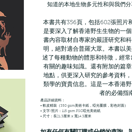
知道的本地生物多元性和與我們分
本書共有356頁，包括602張照片
是要深入了解香港野生生物的一個
書內容取材自專家的嚴謹研究和科
明，絕對適合普羅大眾。本書以美
述了每種動物的體形和特徵，經常
有關的趣味知識。還有附加的篇章
地點，供更深入研究的參考資料，
類學的寶貴信息。這是一本香港野
者的必備指
產品詳細資料：
• 軟皮精裝（350 gsm美術卡紙，啞光覆膜，彩色封面）
• 文字/照片：115 gsm FSC啞光美術紙
• 尺寸：長21.3厘米 x 寬14.3厘米