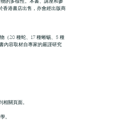
生物的多樣性。本書、講座和參
於香港書店出售，亦會經出版商
（20 種蛇、17 種蜥蜴、5 種
然本書內容取材自專家的嚴謹研究
到相關頁面。
類學。