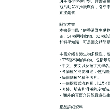
所本地小學和中學。擇善基
觀活動旨在推廣環保，引導學
直接銷售。
關於本書：
本書是市民了解香港野生動物的必
龜、14 種兩棲動物、52 
和科學知識，可是圖文精簡
本書介紹香港生物多樣性，
• 375種不同的動物。包括
• 中文、英文以及拉丁文學名
• 各物種的簡要概述，包括
• 每個物種的精美照片。
• 一個摺頁式流程圖，以及
• 奇妙、離奇和滑稽的冷知識
• 額外的頁面介紹觀賞這些
產品詳細資料：