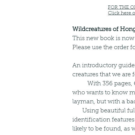
FOR THE O
Click here 
Wildcreatures of Hon
This new book is now a
Please use the order 
An introductory guide
creatures that we are f
With 356 pages, 602 p
who wants to know mor
layman, but with a ba
Using beautiful full 
identification feature
likely to be found, as