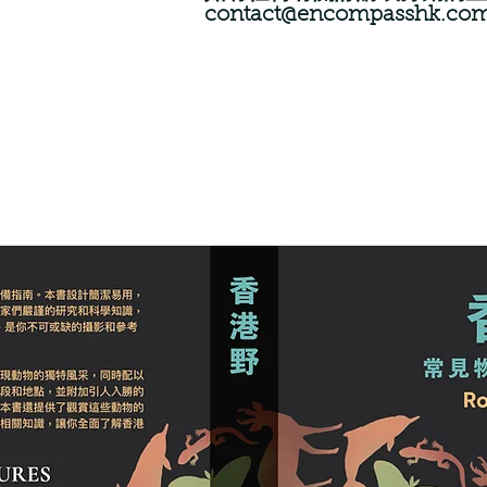
contact@encompasshk.co