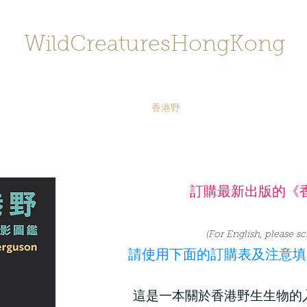
WildCreaturesHongKong
Home
About
Contact
香港野
SHOP/店鋪
Gallery
訂購最新出版的《
(For English, please s
請使用下面的訂購表及注意填
這是一本關於香港野生生物的