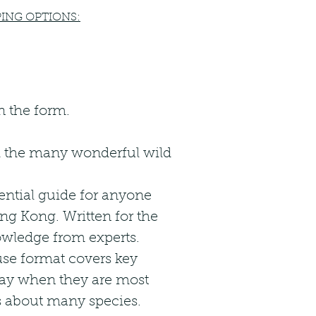
ING OPTIONS:
n the form.
nd the many wonderful wild
ntial guide for anyone
g Kong. Written for the
nowledge from experts.
se format covers key
 day when they are most
cts about many species.