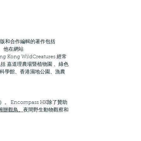
曾出版和合作編輯的著作包括
akes。他在網站
g Kong WildCreatures 經常
 嘉道理農場暨植物園 、綠色
香港科學館、香港濕地公園、漁農
 Encompass HK除了贊助
 亦籌辦觀鳥、
夜間野生動物觀察和