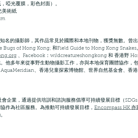
卡紙，啞光覆膜，彩色封面）。
啞光美術紙
cm
n先生是國際知名的攝影師，其作品常見於國際和本地刊物，獲獎無數。
I; The Bugs of Hong Kong; 和Field Guide to Hong Kong Sn
ong.org
、Facebook：wildcreatureshongkong 和 香港野 Hon
。他多年來從事野生動物攝影工作，亦與本地保育團體協作，包括
quaMeridian、香港兒童探索博物館、世界自然基金會、
香港社會企業，通過提供培訓和諮詢服務倡導可持續發展目標（SDGs）。
他們協作為社區服務。為推動可持續發展目標，
Encompass HK
動。