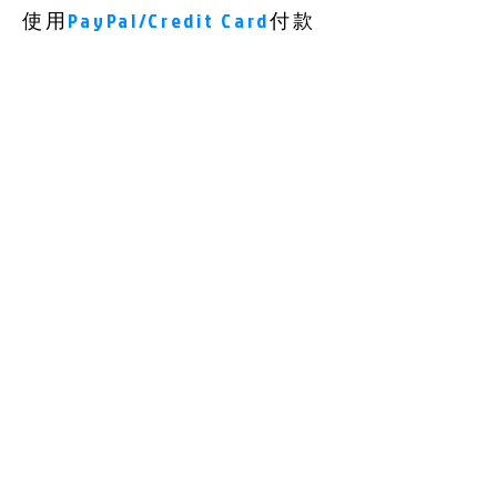
使用
PayPal/Credit Card
付款
請留意：付款後請把付款記錄，付款人
名字，及郵寄地址 電郵至
wildcreatureshk@gmail.com