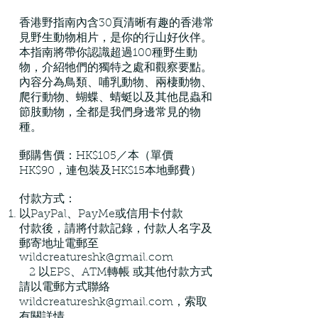
香港野指南內含30頁清晰有趣的香港常
見野生動物相片，是你的行山好伙伴。
本指南將帶你認識超過100種野生動
物，介紹牠們的獨特之處和觀察要點。
內容分為鳥類、哺乳動物、兩棲動物、
爬行動物、蝴蝶、蜻蜓以及其他昆蟲和
節肢動物，全都是我們身邊常見的物
種。
郵購售價：HK$105／本（單價
HK$90，連包裝及HK$15本地郵費）
付款方式：
以PayPal、PayMe或信用卡付款
付款後，請將付款記錄，付款人名字及
郵寄地址電郵至
wildcreatureshk@gmail.com
2 以EPS、ATM轉帳 或其他付款方式
請以電郵方式聯絡
wildcreatureshk@gmail.com
，索取
有關詳情。